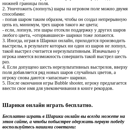
нижней границы поля.
2. Уничтожить (лопнуть) шары на игровом поле можно двумя
способами:
- попав шаром таким образом, чтобы он создал непрерывную
цепь из, минимум, трех шаров такого же цвета;
- если, лопнув, эти шары отсекли поддержку у других шаров
любого цвета, «оторвавшиеся» шарики тоже лопаются.
3. Иногда, играя в Шарики онлайн, приходится производить
выстрелы, в результате которых ни один из шаров не лопнул,
такой выстрел считается нерезультативным. Изначально у
игрока имеется возможность совершить такой выстрел шесть
раз.
4. Если допущено шесть нерезультативных выстрелов, вверху
поля добавляется ряд новых шаров случайных цветов, а
игроку снова даются «запасные» шарики.
5. После окончания игры Bubble shooter, игроку предлагается
ввести свое имя для увековечивания в книге рекордов.
Шарики онлайн играть бесплатно.
Бесплатно играть в Шарики онлайн вы всегда можете на
этом сайте, а чтобы побыстрее одержать первую победу
воспользуйтесь нашими советами: