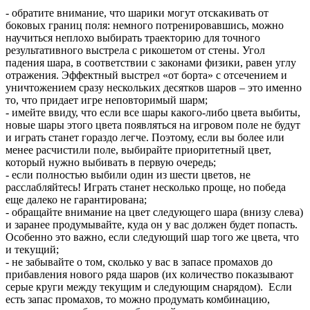
- обратите внимание, что шарики могут отскакивать от
боковых границ поля: немного потренировавшись, можно
научиться неплохо выбирать траекторию для точного
результативного выстрела с рикошетом от стены. Угол
падения шара, в соответствии с законами физики, равен углу
отражения. Эффектный выстрел «от борта» с отсечением и
уничтожением сразу нескольких десятков шаров – это именно
то, что придает игре неповторимый шарм;
- имейте ввиду, что если все шары какого-либо цвета выбиты,
новые шары этого цвета появляться на игровом поле не будут
и играть станет гораздо легче. Поэтому, если вы более или
менее расчистили поле, выбирайте приоритетный цвет,
который нужно выбивать в первую очередь;
- если полностью выбили один из шести цветов, не
расслабляйтесь! Играть станет несколько проще, но победа
еще далеко не гарантирована;
- обращайте внимание на цвет следующего шара (внизу слева)
и заранее продумывайте, куда он у вас должен будет попасть.
Особенно это важно, если следующий шар того же цвета, что
и текущий;
- не забывайте о том, сколько у вас в запасе промахов до
прибавления нового ряда шаров (их количество показывают
серые круги между текущим и следующим снарядом). Если
есть запас промахов, то можно продумать комбинацию,