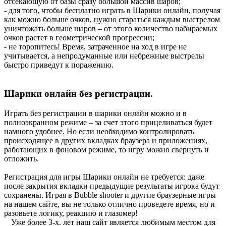
отсекающую от базы сразу большой массив шаров;
- для того, чтобы бесплатно играть в Шарики онлайн, получая
как можно больше очков, нужно стараться каждым выстрелом
уничтожать больше шаров – от этого количество набираемых
очков растет в геометрической прогрессии;
- не торопитесь! Время, затраченное на ход в игре не
учитывается, а непродуманные или небрежные выстрелы
быстро приведут к поражению.
Шарики онлайн без регистрации.
Играть без регистрации в шарики онлайн можно и в
полноэкранном режиме – за счет этого прицеливаться будет
намного удобнее. Но если необходимо контролировать
происходящее в других вкладках браузера и приложениях,
работающих в фоновом режиме, то игру можно свернуть и
отложить.
Регистрация для игры Шарики онлайн не требуется: даже
после закрытия вкладки предыдущие результаты игрока будут
сохранены. Играя в Bubble shooter и другие браузерные игры
на нашем сайте, вы не только отлично проведете время, но и
разовьете логику, реакцию и глазомер!
Уже более 3-х. лет наш сайт является любимым местом для