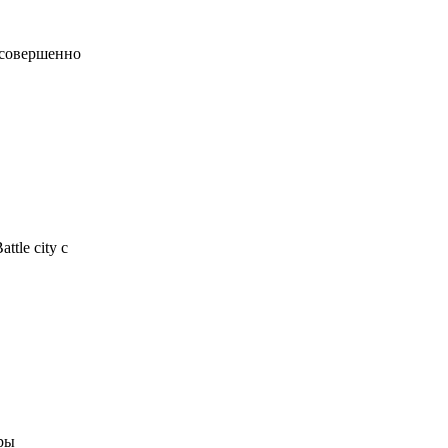
 совершенно
tle city с
гры