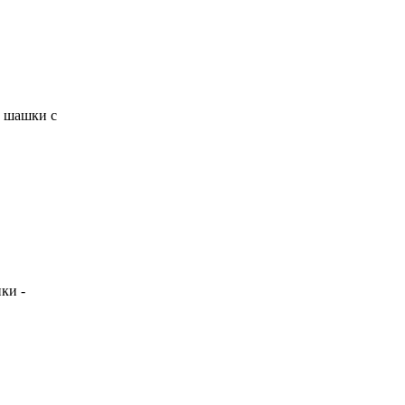
е шашки с
ки -