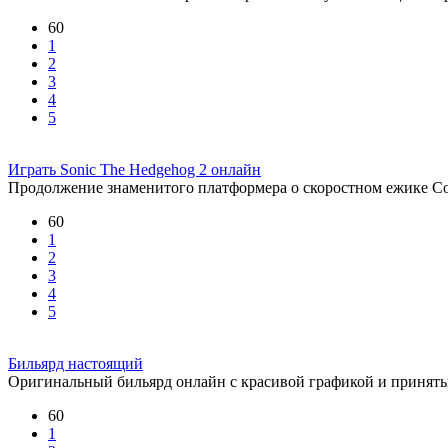
60
1
2
3
4
5
Играть Sonic The Hedgehog 2 онлайн
Продолжение знаменитого платформера о скоростном ежике С
60
1
2
3
4
5
Бильярд настоящий
Оригинальный бильярд онлайн с красивой графикой и принят
60
1