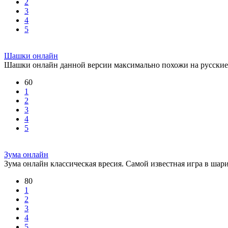
2
3
4
5
Шашки онлайн
Шашки онлайн данной версии максимально похожи на русски
60
1
2
3
4
5
Зума онлайн
Зума онлайн классическая вресия. Самой известная игра в шари
80
1
2
3
4
5