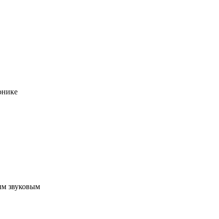
онике
ым звуковым