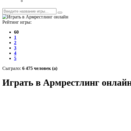
Рейтинг игры:
60
1
2
3
4
5
Cыграло:
6 475 человек (а)
Играть в Армрестлинг онлай