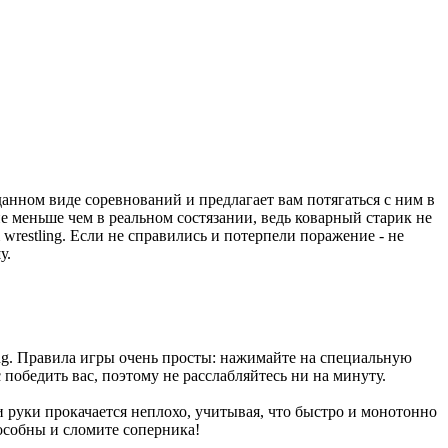
анном виде соревнований и предлагает вам потягаться с ним в
не меньше чем в реальном состязании, ведь коварный старик не
wrestling. Если не справились и потерпели поражение - не
у.
ng. Правила игры очень просты: нажимайте на специальную
 победить вас, поэтому не расслабляйтесь ни на минуту.
и руки прокачается неплохо, учитывая, что быстро и монотонно
пособны и сломите соперника!