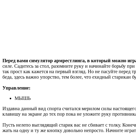
Перед вами симулятор армрестлинга, в который можно игр
силе. Садитесь за стол, разомните руку и начинайте борьбу пр
так прост как кажется на первый взгляд. Но не пасуйте перед 
беда, здесь важно упорство, тем более, что ехидный старикан б
Управление:
МЫШЬ
Издавна данный вид спорта считался мерилом силы настоящего
клавишу на экране до тех пор пока не уложите руку противника
Пусть нелепо выглядящий старик вас не сбивает с толку. Конеч
жать на одну и ту же кнопку довольно непросто. Начните игра