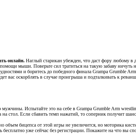
ать онлайн.
Наглый старикан убежден, что даст фору любому в д
и помощи мыши. Поверьте сил тратиться на такую забаву ничуть 
трудностями и боритесь до победного финала Grampa Grumble Arm 
удет вас оскорблять в случае проигрыша и подталкивать к реванш
 мужчины. Испытайте это на себе в Grampa Grumble Arm wrestli
 на стол. Если сбавить темп нажатий, то соперник получит шанс
но объем бицепса от этой игры не увеличится, но моторика кист
ть бесплатно уже сейчас без регистрации. Покажите на что вы с