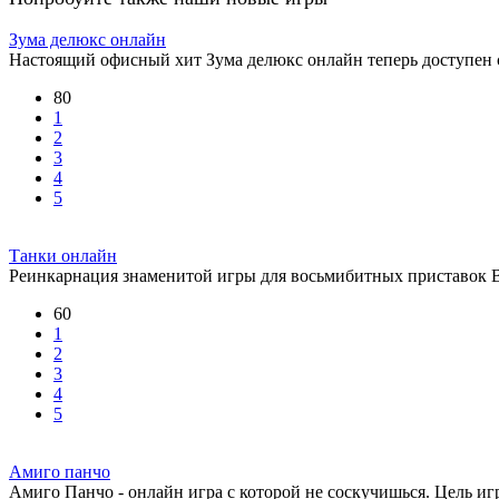
Зума делюкс онлайн
Настоящий офисный хит Зума делюкс онлайн теперь доступен
80
1
2
3
4
5
Танки онлайн
Реинкарнация знаменитой игры для восьмибитных приставок Bat
60
1
2
3
4
5
Амиго панчо
Амиго Панчо - онлайн игра с которой не соскучишься. Цель и