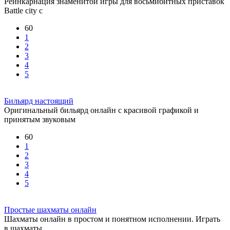
Реинкарнация знаменитой игры для восьмибитных приставок
Battle city с
60
1
2
3
4
5
Бильярд настоящий
Оригинальный бильярд онлайн с красивой графикой и
принятым звуковым
60
1
2
3
4
5
Простые шахматы онлайн
Шахматы онлайн в простом и понятном исполнении. Играть
в шахматы