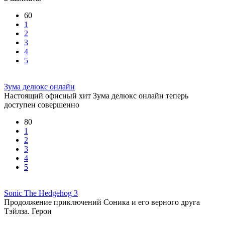
60
1
2
3
4
5
Зума делюкс онлайн
Настоящий офисный хит Зума делюкс онлайн теперь
доступен совершенно
80
1
2
3
4
5
Sonic The Hedgehog 3
Продолжение приключений Соника и его верного друга
Тэйлза. Герои