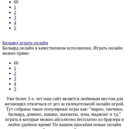
60
1
2
3
4
5
Бильярд играть онлайн
Бильярд онлайн в качественном исполнении. Играть онлайн
можно прямо
60
1
2
3
4
5
Уже более 3-х. лет наш сайт является любимым местом для
желающих отвлечься от дел за увлекательной онлайн игрой.
Тут собраны такие популярные игры как: "марио, танчики,
бильярд, домино, шашки, шахматы, зума, маджонг и тд."
играть в которые можно абсолютно бесплатно из браузера в
любое удобное время! По вашим просьбам новые онлайн