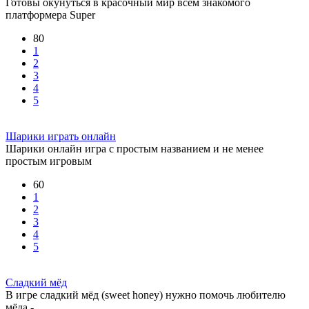
Готовы окунуться в красочный мир всем знакомого
платформера Super
80
1
2
3
4
5
Шарики играть онлайн
Шарики онлайн игра с простым названием и не менее
простым игровым
60
1
2
3
4
5
Сладкий мёд
В игре сладкий мёд (sweet honey) нужно помочь любителю
мёда -