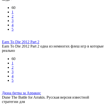
60
1
2
3
4
5
Earn To Die 2012 Part 2
Earn To Die 2012 Part 2 одна из немногих флеш игр в которые
реально
60
1
2
3
4
5
Дюна битва за Арракис
Dune The Battle for Arrakis. Русская версия известной
стратегии для