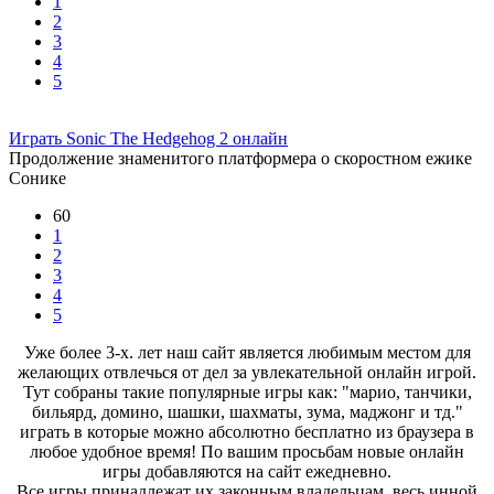
1
2
3
4
5
Играть Sonic The Hedgehog 2 онлайн
Продолжение знаменитого платформера о скоростном ежике
Сонике
60
1
2
3
4
5
Уже более 3-х. лет наш сайт является любимым местом для
желающих отвлечься от дел за увлекательной онлайн игрой.
Тут собраны такие популярные игры как: "марио, танчики,
бильярд, домино, шашки, шахматы, зума, маджонг и тд."
играть в которые можно абсолютно бесплатно из браузера в
любое удобное время! По вашим просьбам новые онлайн
игры добавляются на сайт ежедневно.
Все игры принадлежат их законным владельцам, весь инной